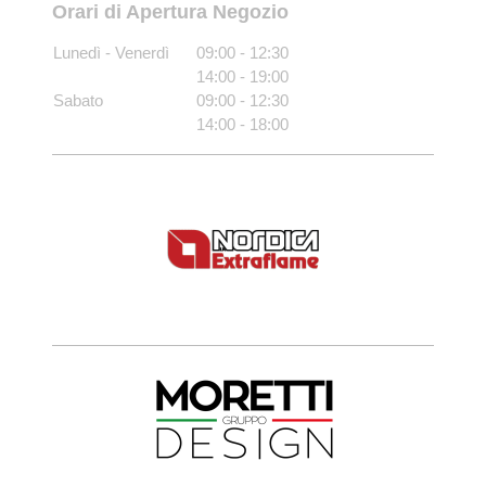
Orari di Apertura Negozio
Lunedì - Venerdì
09:00
-
12:30
14:00
-
19:00
Sabato
09:00
-
12:30
14:00
-
18:00