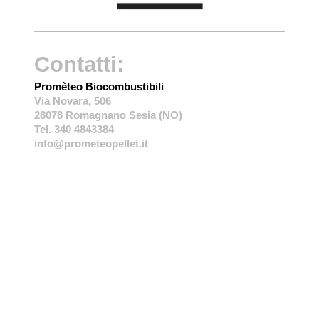
Contatti:
Promèteo Biocombustibili
Via Novara, 506
28078 Romagnano Sesia (NO)
Tel. 340 4843384
info@prometeopellet.it